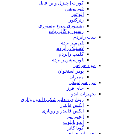
کورت | چیزل و بن فایل
فورسپس
الواتور
رترکتور
بیستوری و تیغ بیستوری
رسیور و گالی پات
ست رابردم
فریم رابردم
لاستیک رابردم
کلمپ رابردم
فورسپس رابردم
مواد جراحی
پودر استخوان
ممبران
فرز سرامیکی
جای فرز
تجهیزات اندو
روتاری دندانپزشکی | اندو روتاری
اپکس فایندر
اپکس فایندر و روتاری
آبچوراتور
اندو پایلوت
گوتا کاتر
تجهیزات جراحی