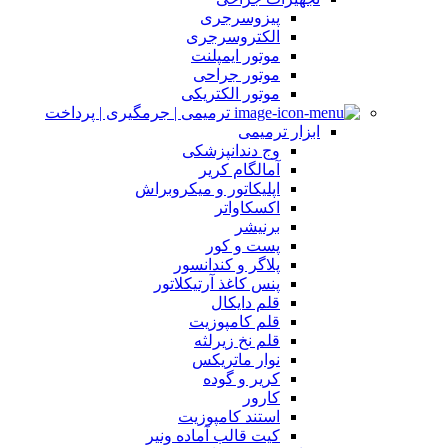
پیزوسرجری
الکتروسرجری
موتور ایمپلنت
موتور جراحی
موتور الکتریکی
ترمیمی | جرمگیری | پرداخت
ابزار ترمیمی
وج دندانپزشکی
آمالگام کریر
اپلیکاتور و میکروبراش
اکسکاواتر
برنیشر
پست و کور
پلاگر و کندانسور
پنس کاغذ آرتیکلاتور
قلم دایکال
قلم کامپوزیت
قلم نخ زیرلثه
نوار ماتریکس
کریر و گوده
کارور
استند کامپوزیت
کیت قالب آماده ونیر