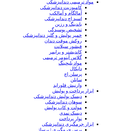
مواد ترمیمی دندانپزشکی
کامپوزیت دندانپزشکی
آمالگام و آمالکپ
اسید اچ دندانپزشکی
باندینگ و رزین
تشخیص پوسیدگی
خمیر پولیش و گلیز دندانپزشکی
روکش موقت دندان
فیشور سیلانت
کاندیشنر و پرایمر
گلاس آینومر ترمیمی
مواد بلیچینگ
دایکال
پرسلن اچ
سایلن
وارنیش فلوراید
ابزار پرداخت و پولیش
دیسک پولیش دندانپزشکی
سوهان دندانپزشکی
مولت و کاپ پولیش
دیسک نمدی
نوار پرداخت
ابزار جرمگیری دندانپزشکی
برس جرمگیری | برساژ