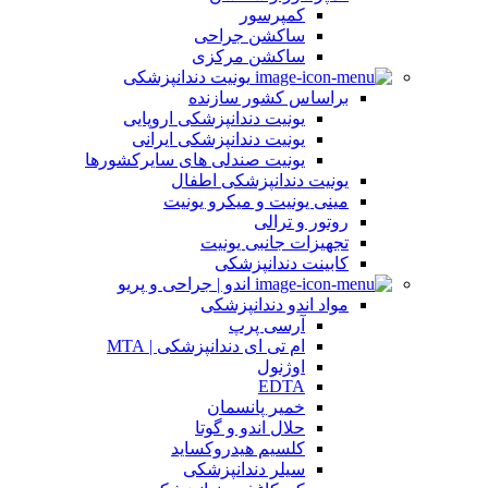
کمپرسور
ساکشن جراحی
ساکشن مرکزی
یونیت دندانپزشکی
براساس کشور سازنده
یونیت دندانپزشکی اروپایی
يونيت دندانپزشکی ایرانی
يونيت صندلی های سایرکشورها
یونیت دندانپزشکی اطفال
مینی یونیت و میکرو یونیت
روتور و ترالی
تجهیزات جانبی یونیت
کابینت دندانپزشکی
اندو | جراحی و پریو
مواد اندو دندانپزشکی
آرسی پرپ
ام تی ای دندانپزشکی | MTA
اوژنول
EDTA
خمیر پانسمان
حلال اندو و گوتا
کلسیم هیدروکساید
سیلر دندانپزشکی