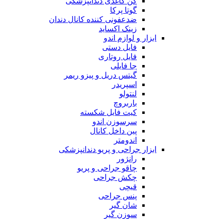
کن کاغذی دندانپزشکی
گوتا پرکا
ضدعفونی کننده کانال دندان
زینک اکساید
ابزار و لوازم اندو
فایل دستی
فایل روتاری
جا فایلی
گیتس دریل و پیزو ریمر
اسپریدر
لنتولو
باربروچ
کیت فایل شکسته
سرسوزن اندو
پین داخل کانال
اندومتر
ابزار جراحی و پریو دندانپزشکی
رانژور
چاقو جراحی و پریو
چکش جراحی
قیچی
پنس جراحی
شان گیر
سوزن گیر