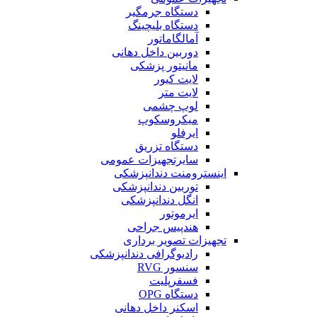
دستگاه جرمگیر
دستگاه بلیچینگ
آمالگاماتور
دوربین داخل دهانی
مانیتور پزشکی
لایت کیور
لایت متر
لوپ چشمی
میکروسکوپ
ایرفلو
دستگاه تزریق
سایرتجهیزات عمومی
اینسترومنت دندانپزشکی
توربین دندانپزشکی
انگل دندانپزشکی
ایرموتور
هندپیس جراحی
تجهیزات تصویر برداری
رادیوگرافی دندانپزشکی
سنسور RVG
فسفرپلیت
دستگاه OPG
اسکنر داخل دهانی