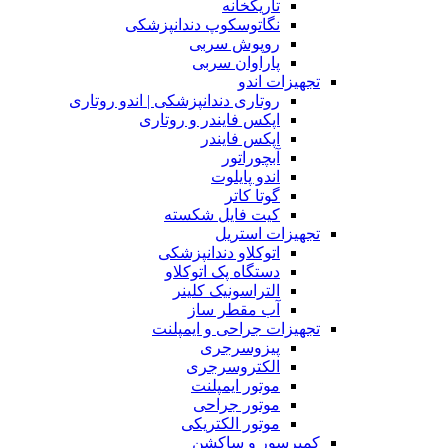
تاریکخانه
نگاتوسکوپ دندانپزشکی
روپوش سربی
پاراوان سربی
تجهیزات اندو
روتاری دندانپزشکی | اندو روتاری
اپکس فایندر و روتاری
اپکس فایندر
آبچوراتور
اندو پایلوت
گوتا کاتر
کیت فایل شکسته
تجهیزات استریل
اتوکلاو دندانپزشکی
دستگاه پک اتوکلاو
التراسونیک کلینر
آب مقطر ساز
تجهیزات جراحی و ایمپلنت
پیزوسرجری
الکتروسرجری
موتور ایمپلنت
موتور جراحی
موتور الکتریکی
کمپرسور و ساکشن